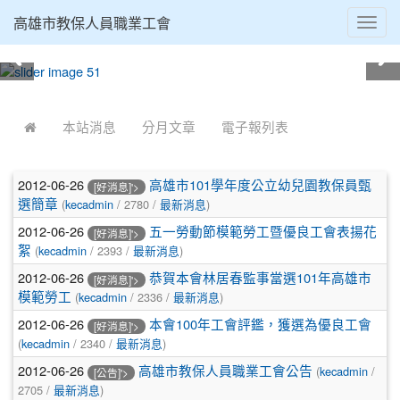
高雄市教保人員職業工會
Toggl
navig
:::
本站消息
分月文章
電子報列表
2012-06-26
高雄市101學年度公立幼兒園教保員甄
[好消息]'>
選簡章
(
kecadmin
/ 2780 /
最新消息
)
2012-06-26
五一勞動節模範勞工暨優良工會表揚花
[好消息]'>
絮
(
kecadmin
/ 2393 /
最新消息
)
2012-06-26
恭賀本會林居春監事當選101年高雄市
[好消息]'>
模範勞工
(
kecadmin
/ 2336 /
最新消息
)
2012-06-26
本會100年工會評鑑，獲選為優良工會
[好消息]'>
(
kecadmin
/ 2340 /
最新消息
)
2012-06-26
高雄市教保人員職業工會公告
(
kecadmin
/
[公告]'>
2705 /
最新消息
)